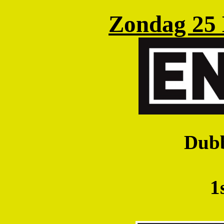
Zondag 25 
Dubb
1